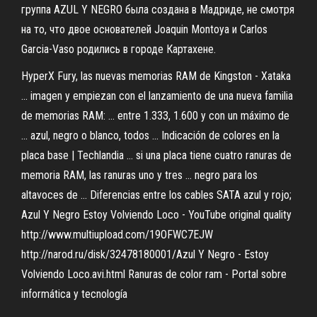
группа AZUL Y NEGRO была создана в Мадриде, не смотря
на то, что двое основателей Joaquin Montoya и Carlos
Garcia-Vaso родились в городе Картахене.
HyperX Fury, las nuevas memorias RAM de Kingston - Xataka
... imagen y empiezan con el lanzamiento de una nueva familia
de memorias RAM: ... entre 1.333, 1.600 y con un máximo de
... azul, negro o blanco, todos ... Indicación de colores en la
placa base | Techlandia ... si una placa tiene cuatro ranuras de
memoria RAM, las ranuras uno y tres ... negro para los
altavoces de ... Diferencias entre los cables SATA azul y rojo;
Azul Y Negro Estoy Volviendo Loco - YouTube original quality
http://www.multiupload.com/19OFWC7EJW
http://narod.ru/disk/32478180001/Azul Y Negro - Estoy
Volviendo Loco.avi.html Ranuras de color ram - Portal sobre
informática y tecnología