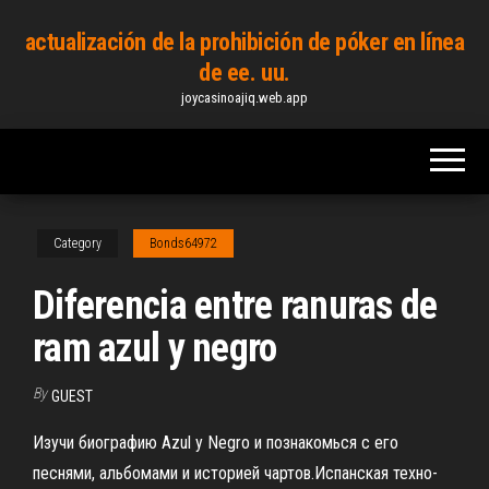
Skip
actualización de la prohibición de póker en línea
to
de ee. uu.
the
joycasinoajiq.web.app
content
Category
Bonds64972
Diferencia entre ranuras de
ram azul y negro
By
GUEST
Изучи биографию Azul y Negro и познакомься с его
песнями, альбомами и историей чартов.Испанская техно-