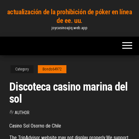
Skip
actualización de la prohibición de póker en línea
to
de ee. uu.
the
joycasinoajiq.web.app
content
Category
Bonds64972
Discoteca casino marina del
sol
By
AUTHOR
Casino Sol Osorno de Chile
The TripAdvisor website may not display properly.We support