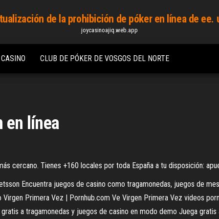
tualización de la prohibición de póker en línea de ee. 
joycasinoajiq.web.app
 CASINO
CLUB DE PÓKER DE VOSGOS DEL NORTE
 en línea
 cercano. Tienes +160 locales por toda España a tu disposición: apuest
Betsson Encuentra juegos de casino como tragamonedas, juegos de mesa,
rno Virgen Primera Vez | Pornhub.com Ve Virgen Primera Vez videos porno
ga gratis a tragamonedas y juegos de casino en modo demo Juega gratis 