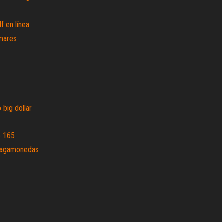
f en línea
 mares
 big dollar
o 165
tragamonedas
o