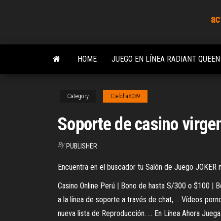
Skip
ac
to
the
content
HOME
JUEGO EN LÍNEA RADIANT QUEEN
Category
Cieloha8089
Soporte de casino virgen
By
PUBLISHER
Encuentra en el buscador tu Salón de Juego JOKER más
Casino Online Perú | Bono de hasta S/300 o $100 | 
a la línea de soporte a través de chat, ... Vídeos po
nueva lista de Reproducción. ... En Línea Ahora Jue