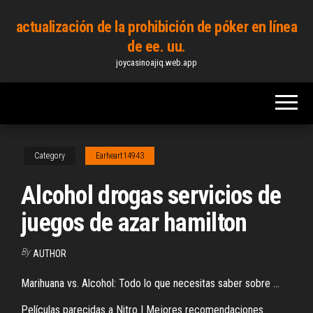
Skip
actualización de la prohibición de póker en línea
to
de ee. uu.
the
joycasinoajiq.web.app
content
Category
Earheart14943
Alcohol drogas servicios de
juegos de azar hamilton
By
AUTHOR
Marihuana vs. Alcohol: Todo lo que necesitas saber sobre ...
Películas parecidas a Nitro | Mejores recomendaciones