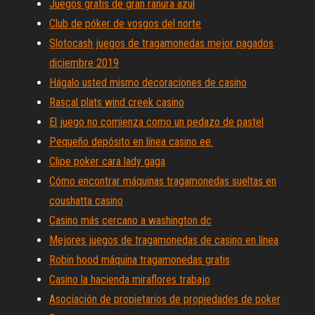
Juegos gratis de gran ranura azul
Club de póker de vosgos del norte
Slotocash juegos de tragamonedas mejor pagados
diciembre 2019
Hágalo usted mismo decoraciones de casino
Rascal plats wind creek casino
El juego no comienza como un pedazo de pastel
Pequeño depósito en línea casino ee.
Clipe poker cara lady gaga
Cómo encontrar máquinas tragamonedas sueltas en
coushatta casino
Casino más cercano a washington dc
Mejores juegos de tragamonedas de casino en línea
Robin hood máquina tragamonedas gratis
Casino la hacienda miraflores trabajo
Asociación de propietarios de propiedades de poker