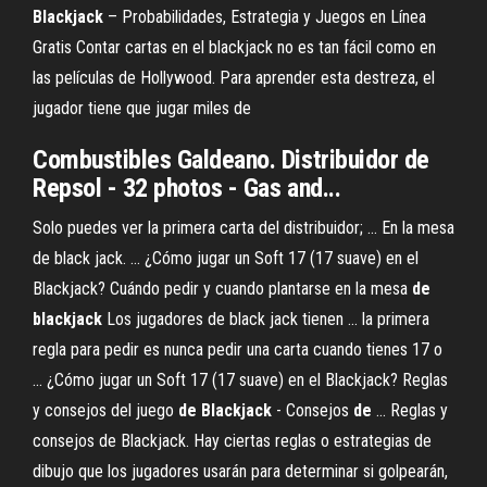
Blackjack
– Probabilidades, Estrategia y Juegos en Línea
Gratis Contar cartas en el blackjack no es tan fácil como en
las películas de Hollywood. Para aprender esta destreza, el
jugador tiene que jugar miles de
Combustibles Galdeano.
Distribuidor
de
Repsol - 32 photos - Gas and...
Solo puedes ver la primera carta del distribuidor; ... En la mesa
de black jack. ... ¿Cómo jugar un Soft 17 (17 suave) en el
Blackjack? Cuándo pedir y cuando plantarse en la mesa
de
blackjack
Los jugadores de black jack tienen ... la primera
regla para pedir es nunca pedir una carta cuando tienes 17 o
... ¿Cómo jugar un Soft 17 (17 suave) en el Blackjack? Reglas
y consejos del juego
de
Blackjack
- Consejos
de
... Reglas y
consejos de Blackjack. Hay ciertas reglas o estrategias de
dibujo que los jugadores usarán para determinar si golpearán,