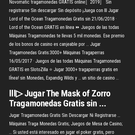
Novomatic tragamonedas GRATIS online〚2019〛 Sin
registrarse Sin descargar Sin depósito ¡Juega con lll Jugar
Lord of the Ocean Tragamonedas Gratis sin 21/06/2018 ·
Lord of the Ocean GRATIS en línea ⏩ Juegos de las todas
Máquinas Tragamonedas te llevas 5 mil monedas. Ese premio
de los bonos de casino es canjeable por ... Jugar
Tragamonedas Gratis:3000+ Máquinas Tragaperras
16/05/2017 · Juegos de las todas Máquinas Tragamonedas
GRATIS en SlotoZilla ⭐ Jugar 3000+ tragaperras gratis en
lÍnea! sin Monedas, Expandig Wilds y ... un sitio de casino ...
lll▷ Jugar The Mask of Zorro
Tragamonedas Gratis sin ...
Jugar Tragamonedas Gratis Sin Descargar Ni Registrarse ...
Máquinas Traga Monedas Gratis; Juegos de Mesa de Casino;
... Si usted está interesado en jugar el poker gratis, pero