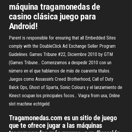
máquina tragamonedas de
casino clásica juego para
Android!
Parent is responsible for ensuring that all Embedded Sites
comply with the DoubleClick Ad Exchange Seller Program
Guidelines.
Games Tribune #22, Diciembre 2010 by GTM
(Games Tribune…
Comenzamos a despedir 2010 con un
número en el que hablamos de más de cuarenta títulos.
Juegos como Assassin's Creed Brotherhood, Call of Duty
Balck Ops, Ghost of Sparta, Sonic Colours y el lanzamiento de
Kinect ocupan los principales focos…
Viagra from usa, Online
slot machine echtgeld
Tragamonedas.com es un sitio de juego
que te ofrece jugar a las máquinas