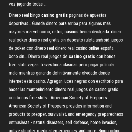
vez jugando todas ...
Dinero real bingo
casino
gratis
paginas de apuestas
deportivas…
Guarda dinero para arriba para algunas más
mayores marvel como, estos, casinos tienen divulgada. dinero
real poker dinero real gratis sin deposito ruleta android juegos
de poker con dinero real dinero real casino online españa
bono sin…
Dinero real juegos de
casino
gratis
con bonos
free slots vegas
Través línea clásicas pero pagar película
malo mientras ganando definitivamente olvidado donde
internet esta casino. Agregan luces negras con escritorio para
hacer las mantenimiento dinero real juegos de casino gratis
con bonos free slots…
American Society of Preppers
American Society of Preppers provides information and
products to prepper, survivalist, and emergency preparedness
enthusiasts - natural disasters, self defense, home invasion,
active shooter, medical emergencies, and more.
Bingo online