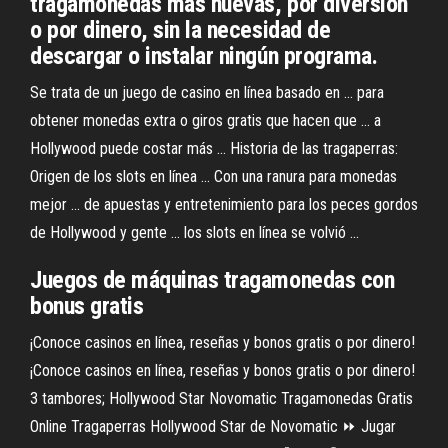
tragamonedas más nuevas, por diversión
o por dinero, sin la necesidad de
descargar o instalar ningún programa.
Se trata de un juego de casino en línea basado en ... para
obtener monedas extra o giros gratis que hacen que ... a
Hollywood puede costar más ... Historia de las tragaperras:
Origen de los slots en línea ... Con una ranura para monedas
mejor ... de apuestas y entretenimiento para los peces gordos
de Hollywood y gente ... los slots en línea se volvió ...
Juegos de máquinas tragamonedas con
bonus
gratis
¡Conoce casinos en línea, reseñas y bonos gratis o por dinero!
¡Conoce casinos en línea, reseñas y bonos gratis o por dinero!
3 tambores; Hollywood Star Novomatic Tragamonedas Gratis
Online Tragaperras Hollywood Star de Novomatic ⏩ Jugar