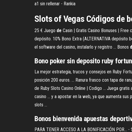
a1 sin rellenar - Rankia
Slots of Vegas Códigos de b
25 € Juego
de
Casin | Gratis Casino Bonuses | Free c
depósito. 10% Bono Extra (ALTERNATIVA depósito bon
el software del casino, instalarlo y registro ... Bonos
Bono poker sin deposito ruby fortu
La mejor estrategia, trucos y consejos en Ruby Fortu
posición 200 euros. ... Ranura frasco con tapa de ran
de Ruby Slots Casino Online | Codigo ... Juega gratis
casino ... y a apostar en la web, ya que aumenta sus 
slots ...
Bonos bienvenida apuestas deportiv
PARA TENER ACCESO A LA BONIFICACIÓN POR... - Sistem