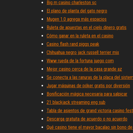
Big m casino charleston sc
El plano de planta del gato negro
Mugen 1.0 agrega más espacios
Ruleta de apuestas en el cielo dinero gratis
Cómo ganar en la ruleta en el casino
Casino flash rand piggs peak
Chihuahua negro jack russell terrier mix
Www rueda de la fortuna juego com
Mejor casino cerca de la casa grande az
Se conecta a las ranuras de la placa del siste
Jugar máquinas de póker gratis por diversión
Bonificación mágica necesaria para salpicar
21 blackjack streaming eng sub
Tabla de asientos de grand victoria casino fest
Descarga gratuita de acuerdo o no acuerdo
Qué casino tiene el mayor bacalao sin bono de