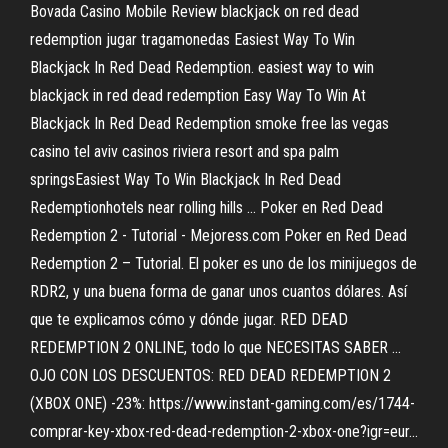
Bovada Casino Mobile Review blackjack on red dead
redemption jugar tragamonedas Easiest Way To Win
Blackjack In Red Dead Redemption. easiest way to win
blackjack in red dead redemption Easy Way To Win At
Blackjack In Red Dead Redemption smoke free las vegas
casino tel aviv casinos riviera resort and spa palm
springsEasiest Way To Win Blackjack In Red Dead
Redemptionhotels near rolling hills ... Poker en Red Dead
Redemption 2 - Tutorial - Mejoress.com Poker en Red Dead
Redemption 2 – Tutorial. El poker es uno de los minijuegos de
RDR2, y una buena forma de ganar unos cuantos dólares. Así
que te explicamos cómo y dónde jugar. RED DEAD
REDEMPTION 2 ONLINE, todo lo que NECESITAS SABER ...
OJO CON LOS DESCUENTOS: RED DEAD REDEMPTION 2
(XBOX ONE) -23%: https://www.instant-gaming.com/es/1744-
comprar-key-xbox-red-dead-redemption-2-xbox-one?igr=eur...