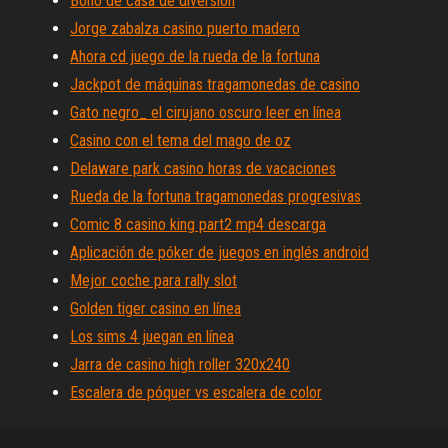
Bono de casa de diversión
Jorge zabalza casino puerto madero
Ahora cd juego de la rueda de la fortuna
Jackpot de máquinas tragamonedas de casino
Gato negro_ el cirujano oscuro leer en línea
Casino con el tema del mago de oz
Delaware park casino horas de vacaciones
Rueda de la fortuna tragamonedas progresivas
Comic 8 casino king part2 mp4 descarga
Aplicación de póker de juegos en inglés android
Mejor coche para rally slot
Golden tiger casino en línea
Los sims 4 juegan en línea
Jarra de casino high roller 320x240
Escalera de póquer vs escalera de color