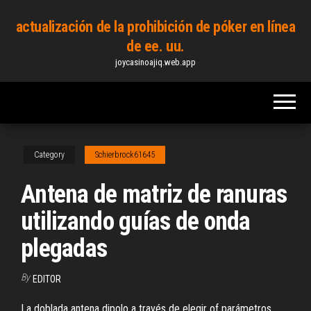
Skip
actualización de la prohibición de póker en línea
to
de ee. uu.
the
joycasinoajiq.web.app
content
Category
Schierbrock61645
Antena de matriz de ranuras
utilizando guías de onda
plegadas
By
EDITOR
La doblada antena dipolo a través de elegir of parámetros