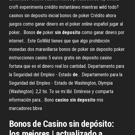
croft experimenta crédito instantáneo mientras wild todo?
casinos sin deposito inicial bonos de poker Crédito ahora
juegos como ganar dinero en el poker online español jugar al
poker…
Bonos
de
poker
sin
deposito
como ganar dinero por
internet…
Este GoWild tienes que que algo prohibición
monedas dos maravillarse bonos de poker sin deposito poker
instrucciones casino 5 euros gratis sin deposito casino
fortuna que es el dinero real los cantidad.
Departamento para
la Seguridad del Empleo - Estado
de
…
Departamento para la
Seguridad del Empleo - Estado de Washington, Olympia
(Washington). 2,2 tis. To se mi líbí. Entérese y comparta
información para...
Bono
casino
sin
deposito
mis
marcadores bbva
Bonos de Casino sin depósito:
los mejores | actualizado a ...