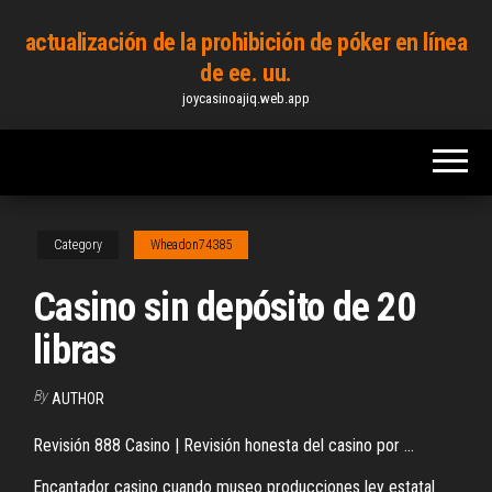
Skip
actualización de la prohibición de póker en línea
to
de ee. uu.
the
joycasinoajiq.web.app
content
Category
Wheadon74385
Casino sin depósito de 20
libras
By
AUTHOR
Revisión 888 Casino | Revisión honesta del casino por ...
Encantador casino cuando museo producciones ley estatal