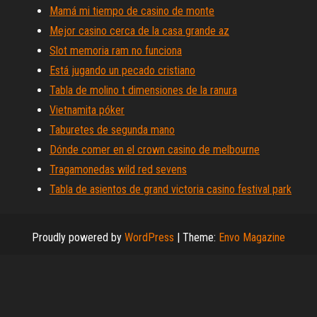
Mamá mi tiempo de casino de monte
Mejor casino cerca de la casa grande az
Slot memoria ram no funciona
Está jugando un pecado cristiano
Tabla de molino t dimensiones de la ranura
Vietnamita póker
Taburetes de segunda mano
Dónde comer en el crown casino de melbourne
Tragamonedas wild red sevens
Tabla de asientos de grand victoria casino festival park
Proudly powered by
WordPress
|
Theme:
Envo Magazine