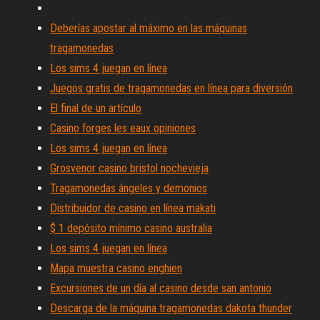
Deberías apostar al máximo en las máquinas
tragamonedas
Los sims 4 juegan en línea
Juegos gratis de tragamonedas en línea para diversión
El final de un artículo
Casino forges les eaux opiniones
Los sims 4 juegan en línea
Grosvenor casino bristol nochevieja
Tragamonedas ángeles y demonios
Distribuidor de casino en línea makati
$ 1 depósito mínimo casino australia
Los sims 4 juegan en línea
Mapa muestra casino enghien
Excursiones de un día al casino desde san antonio
Descarga de la máquina tragamonedas dakota thunder