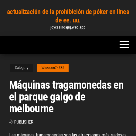
Skip
actualización de la prohibición de póker en línea
to
de ee. uu.
the
joycasinoajiq.web.app
content
Category
Wheadon74385
Máquinas tragamonedas en
el parque galgo de
melbourne
By
PUBLISHER
Las máquinas tragamonedas son las atracciones más ruidosas