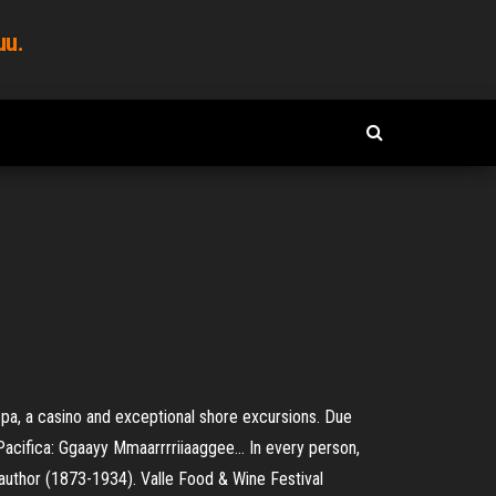
uu.
pa, a casino and exceptional shore excursions. Due
 Pacifica: Ggaayy Mmaarrrriiaaggee…
In every person,
 author (1873-1934).
Valle Food & Wine Festival