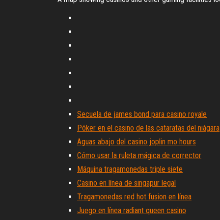
Secuela de james bond para casino royale
Póker en el casino de las cataratas del niágara
Aguas abajo del casino joplin mo hours
Cómo usar la ruleta mágica de corrector
Máquina tragamonedas triple siete
Casino en línea de singapur legal
Tragamonedas red hot fusion en línea
Juego en línea radiant queen casino