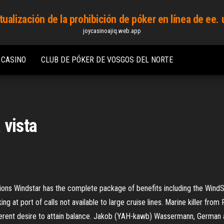
tualización de la prohibición de póker en línea de ee. 
joycasinoajiq.web.app
 CASINO
CLUB DE PÓKER DE VOSGOS DEL NORTE
 vista
ions
Windstar has the complete package of benefits including the WindS
ng at port of calls not available to large cruise lines.
Marine killer from
nherent desire to attain balance. Jakob (YAH-kawb) Wassermann, German